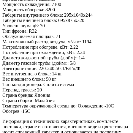
Мощность охлаждения:
7100
Мощность обогрева:
8200
Габариты внутреннего блока:
295x1040x244
Габариты внешнего блока:
695x875x320
Уровень шума дБ:
30
Тип фреона:
R32
Обслуживаемая площадь:
71
Максимальный расход воздуха, м³/час:
1194
Потребление при обогреве, кВт:
2.22
Потребление при охлаждении, кВт:
2.24
Диаметр жидкостной трубы (дюйм)::
1/4
Диаметр газовой трубы (дюйм)::
5/8
Электропитание:
220-240-50-1/В/Гц/Ф
Вес внутреннего блока:
14 кг
Вес внешнего блока:
50 кг
Тип кондиционера:
Сплит-система
Перепад трассы:
20
Страна бренда:
Япония
Страна сборки:
Малайзия
Температура окружающей среды до:
Охлаждение -10С
Обогрев -15С
Информация о технических характеристиках, комплекте
поставки, стране изготовления, внешнем виде и цвете товара
носит справочный характер и основывается на последних