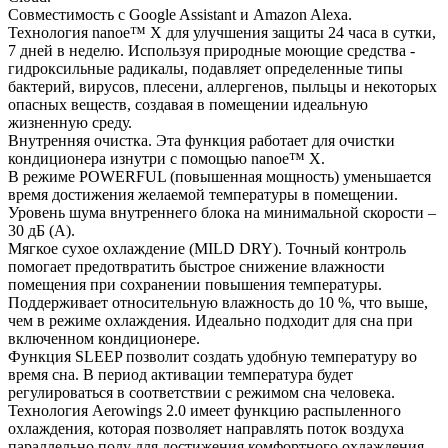
Совместимость с Google Assistant и Amazon Alexa.
Технология nanoe™ X для улучшения защиты 24 часа в сутки,
7 дней в неделю. Используя природные моющие средства -
гидроксильные радикалы, подавляет определенные типы
бактерий, вирусов, плесени, аллергенов, пыльцы и некоторых
опасных веществ, создавая в помещении идеальную
жизненную среду.
Внутренняя очистка. Эта функция работает для очистки
кондиционера изнутри с помощью nanoe™ X.
В режиме POWERFUL (повышенная мощность) уменьшается
время достижения желаемой температуры в помещении.
Уровень шума внутреннего блока на минимальной скорости –
30 дБ (А).
Мягкое сухое охлаждение (MILD DRY). Точный контроль
помогает предотвратить быстрое снижение влажности
помещения при сохранении повышения температуры.
Поддерживает относительную влажность до 10 %, что выше,
чем в режиме охлаждения. Идеально подходит для сна при
включенном кондиционере.
Функция SLEEP позволит создать удобную температуру во
время сна. В период активации температура будет
регулироваться в соответствии с режимом сна человека.
Технология Аerowings 2.0 имеет функцию распыленного
охлаждения, которая позволяет направлять поток воздуха
параллельно полу для достижения комфортного охлаждения