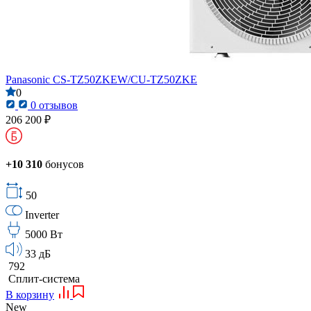
Panasonic CS-TZ50ZKEW/CU-TZ50ZKE
0
0 отзывов
206 200 ₽
+10 310
бонусов
50
Inverter
5000 Вт
33 дБ
792
Сплит-система
В корзину
New