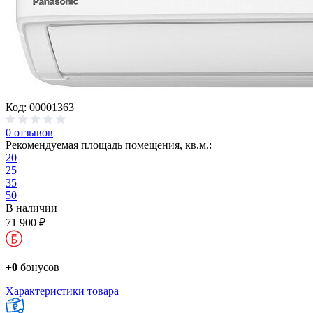
Код: 00001363
0 отзывов
Рекомендуемая площадь помещения, кв.м.:
20
25
35
50
В наличии
71 900 ₽
+0
бонусов
Характеристики товара