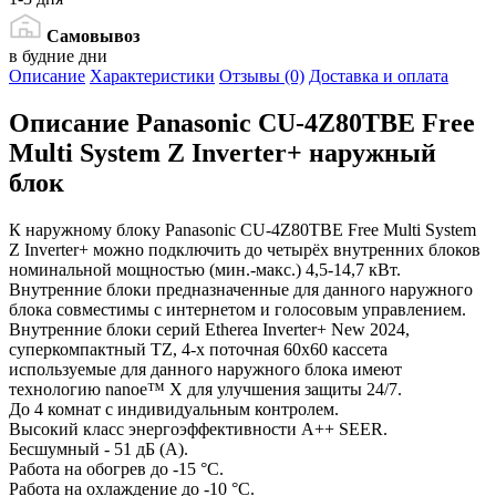
Самовывоз
в будние дни
Описание
Характеристики
Отзывы (0)
Доставка и оплата
Описание
Panasonic CU-4Z80TBE Free
Multi System Z Inverter+ наружный
блок
К наружному блоку Panasonic CU-4Z80TBE Free Multi System
Z Inverter+ можно подключить до четырёх внутренних блоков
номинальной мощностью (мин.-макс.) 4,5-14,7 кВт.
Внутренние блоки предназначенные для данного наружного
блока совместимы с интернетом и голосовым управлением.
Внутренние блоки серий Etherea Inverter+ New 2024,
суперкомпактный TZ, 4-х поточная 60x60 кассета
используемые для данного наружного блока имеют
технологию nanoe™ X для улучшения защиты 24/7.
До 4 комнат с индивидуальным контролем.
Высокий класс энергоэффективности A++ SEER.
Бесшумный - 51 дБ (А).
Работа на обогрев до -15 °С.
Работа на охлаждение до -10 °С.